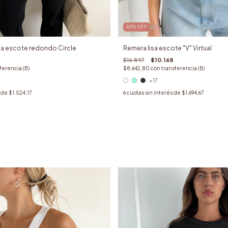
40
%
OFF
isa escote redondo Circle
Remera lisa escote "V" Virtual
$16.897
$10.168
ferencia (B)
$8.642,80
con
transferencia (B)
+17
s de
$1.524,17
6
cuotas sin interés de
$1.694,67