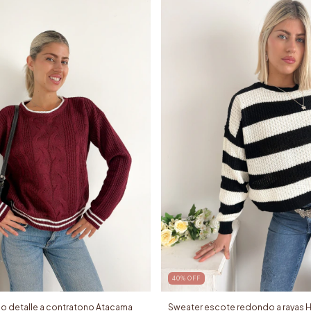
40
%
OFF
o detalle a contratono Atacama
Sweater escote redondo a rayas