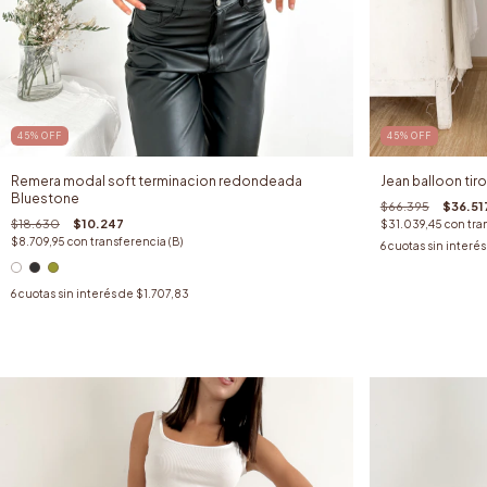
45
%
OFF
45
%
OFF
Remera modal soft terminacion redondeada
Jean balloon ti
Bluestone
$66.395
$36.51
$18.630
$10.247
$31.039,45
con
tra
$8.709,95
con
transferencia (B)
6
cuotas sin interé
6
cuotas sin interés de
$1.707,83