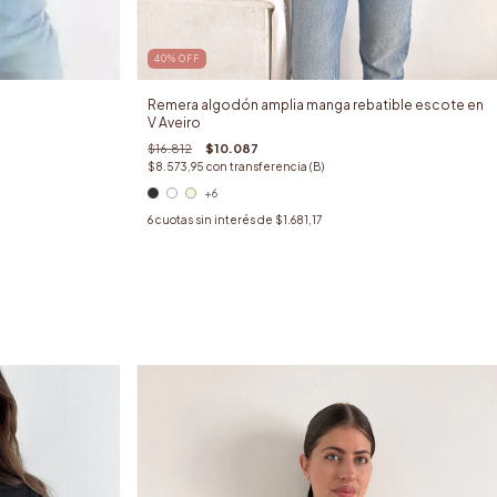
40
%
OFF
Remera algodón amplia manga rebatible escote en
V Aveiro
$16.812
$10.087
$8.573,95
con
transferencia (B)
+6
6
cuotas sin interés de
$1.681,17