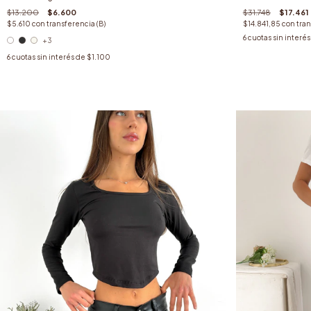
$13.200
$6.600
$31.748
$17.461
$5.610
con
transferencia (B)
$14.841,85
con
tran
6
cuotas sin interé
+3
6
cuotas sin interés de
$1.100