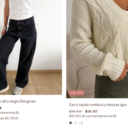
45
%
OFF
ro alto negro Bergman
Saco tejido rombos y trenzas Igor
8
$33.013
$18.157
nsferencia (B)
$15.433,45
con
transferencia (B)
s de
$5.739,67
+5