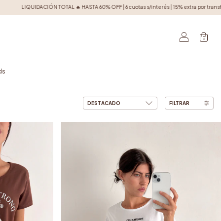
tas s/interés | 15% extra por transferencia | Envíos gratis a todo el país desde $120.
0
ds
FILTRAR