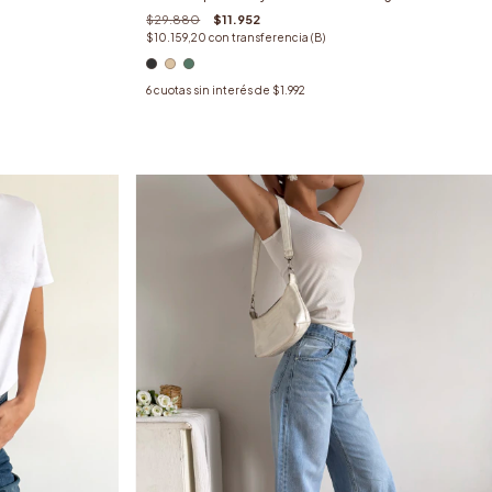
$29.880
$11.952
$10.159,20
con
transferencia (B)
6
cuotas sin interés de
$1.992