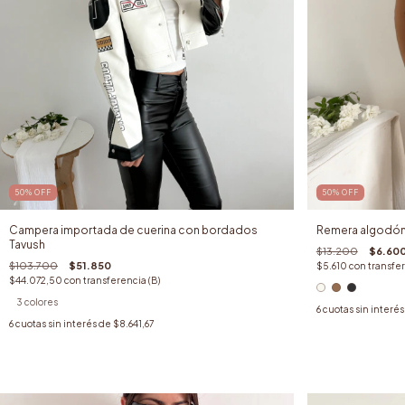
50
%
OFF
50
%
OFF
Campera importada de cuerina con bordados
Remera algodón
Tavush
$13.200
$6.60
$103.700
$51.850
$5.610
con
transfer
$44.072,50
con
transferencia (B)
3 colores
6
cuotas sin interé
6
cuotas sin interés de
$8.641,67