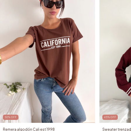
50
%
OFF
45
%
OFF
Remera algodón Cali est 1998
Sweater trenzad