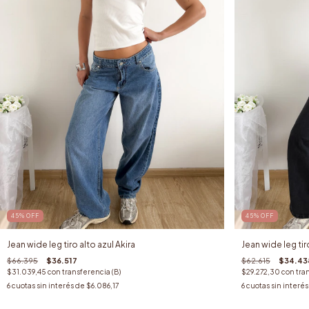
45
%
OFF
45
%
OFF
Jean wide leg tiro alto azul Akira
Jean wide leg ti
$66.395
$36.517
$62.615
$34.43
$31.039,45
con
transferencia (B)
$29.272,30
con
tra
6
cuotas sin interés de
$6.086,17
6
cuotas sin interé