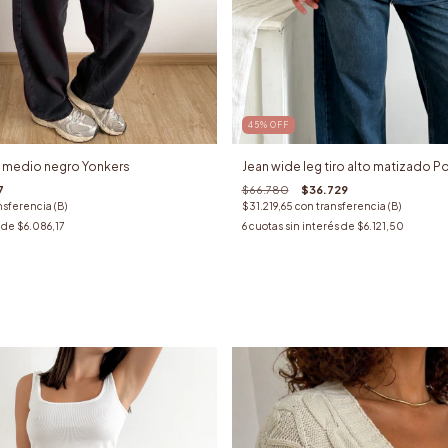
45
%
OFF
ro medio negro Yonkers
Jean wide leg tiro alto matizado P
7
$66.780
$36.729
nsferencia (B)
$31.219,65
con
transferencia (B)
s de
$6.086,17
6
cuotas sin interés de
$6.121,50