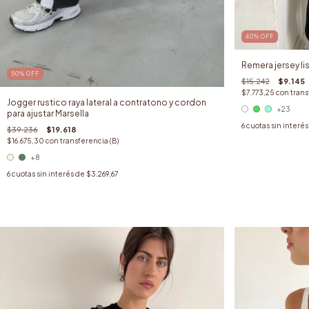
40
%
OFF
Remera jersey l
50
%
OFF
$15.242
$9.145
$7.773,25
con
trans
Jogger rustico raya lateral a contratono y cordon
+23
para ajustar Marsella
6
cuotas sin interé
$39.236
$19.618
$16.675,30
con
transferencia (B)
+8
6
cuotas sin interés de
$3.269,67