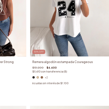
50
%
OFF
er Strong
Remera algodón estampada Courageous
$13.200
$6.600
$5.610
con
transferencia (B)
+2
6
cuotas sin interés de
$1.100