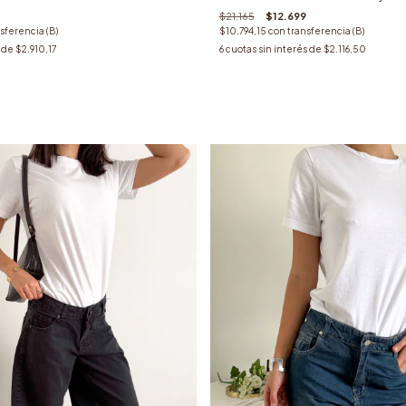
$21.165
$12.699
sferencia (B)
$10.794,15
con
transferencia (B)
s de
$2.910,17
6
cuotas sin interés de
$2.116,50