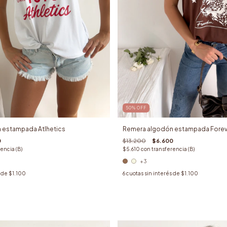
50
%
OFF
 estampada Atlhetics
Remera algodón estampada Forev
0
$13.200
$6.600
encia (B)
$5.610
con
transferencia (B)
+3
s de
$1.100
6
cuotas sin interés de
$1.100