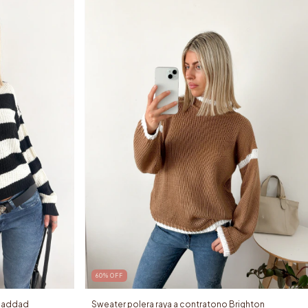
60
%
OFF
 Haddad
Sweater polera raya a contratono Brighton