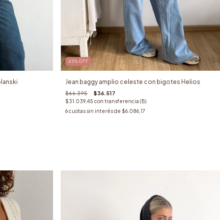
45
%
OFF
olanski
Jean baggy amplio celeste con bigotes Helios
$66.395
$36.517
$31.039,45
con
transferencia (B)
6
cuotas sin interés de
$6.086,17