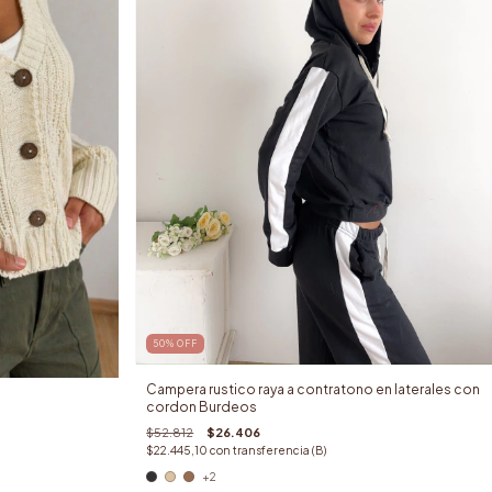
50
%
OFF
Campera rustico raya a contratono en laterales con
cordon Burdeos
$52.812
$26.406
$22.445,10
con
transferencia (B)
+2