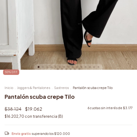
50
%
OFF
Inicio
.
Joggers & Pantalones
.
Sastreros
.
Pantalón scuba crepe Tilo
Pantalón scuba crepe Tilo
$38.124
$19.062
6
cuotas sin interés de
$3.177
$16.202,70
con
transferencia (B)
Envío gratis
superando los
$120.000