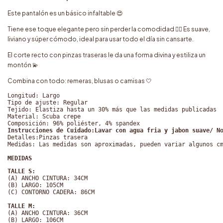
Este pantalón es un básico infaltable 😍
Tiene ese toque elegante pero sin perder la comodidad 💁‍♀️ Es suave,
liviano y súper cómodo, ideal para usar todo el día sin cansarte.
El corte recto con pinzas traseras le da una forma divina y estiliza un
montón 💫
Combina con todo: remeras, blusas o camisas 🤍
Longitud: Largo
Tipo de ajuste: Regular
Tejido: Elastiza hasta un 30% más que las medidas publicadas
Material: Scuba crepe
Composición: 96% poliéster, 4% spandex
Instrucciones de Cuidado:Lavar con agua fria y jabon suave/ N
Detalles:Pinzas trasera
Medidas: Las medidas son aproximadas, pueden variar algunos c
MEDIDAS
TALLE S:
(A) ANCHO CINTURA: 34CM
(B) LARGO: 105CM
(C) CONTORNO CADERA: 86CM
TALLE M:
(A) ANCHO CINTURA: 36CM
(B) LARGO: 106CM 