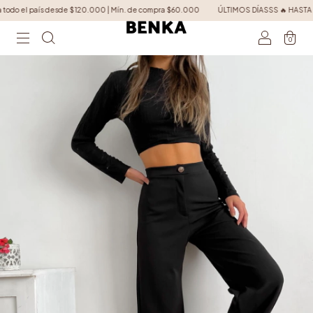
l país desde $120.000 | Mín. de compra $60.000
ÚLTIMOS DÍASSS 🔥 HASTA 60% OFF | 6 
0