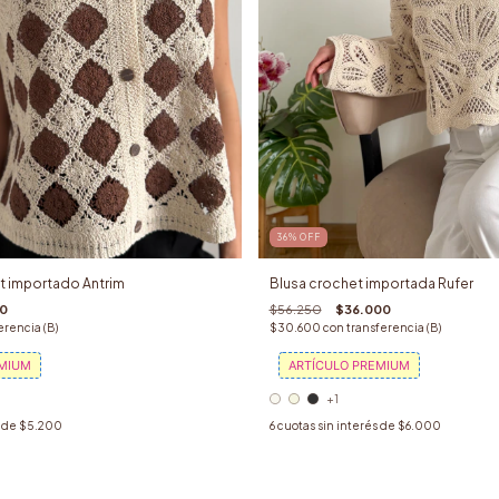
36
%
OFF
t importado Antrim
Blusa crochet importada Rufer
00
$56.250
$36.000
erencia (B)
$30.600
con
transferencia (B)
EMIUM
ARTÍCULO PREMIUM
+1
s de
$5.200
6
cuotas sin interés de
$6.000