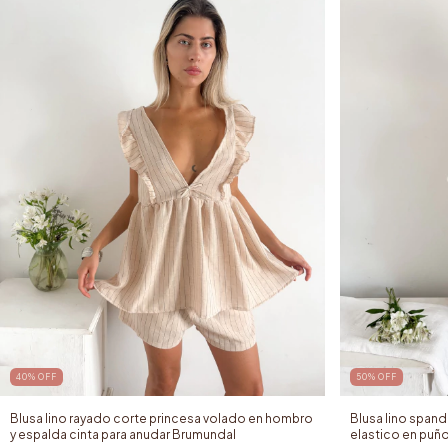
40
%
OFF
50
%
OFF
Blusa lino rayado corte princesa volado en hombro
Blusa lino span
y espalda cinta para anudar Brumundal
elastico en puñ