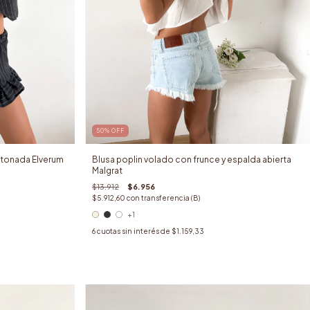
50
%
OFF
otonada Elverum
Blusa poplin volado con frunce y espalda abierta
Malgrat
$13.912
$6.956
$5.912,60
con
transferencia (B)
+1
6
cuotas sin interés de
$1.159,33