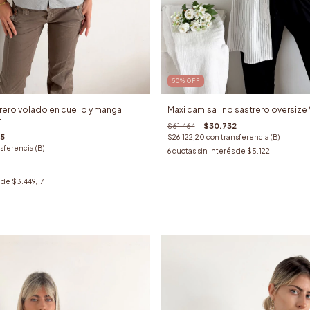
50
%
OFF
rero volado en cuello y manga
Maxi camisa lino sastrero oversize V
r
$61.464
$30.732
5
$26.122,20
con
transferencia (B)
sferencia (B)
6
cuotas sin interés de
$5.122
s de
$3.449,17