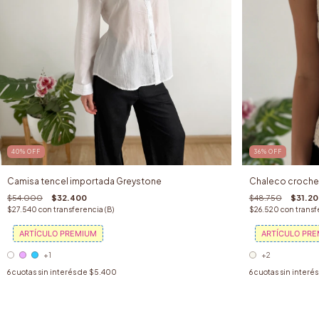
40
%
OFF
36
%
OFF
Camisa tencel importada Greystone
Chaleco croche
$54.000
$32.400
$48.750
$31.2
$27.540
con
transferencia (B)
$26.520
con
transf
ARTÍCULO PREMIUM
ARTÍCULO PR
+1
+2
6
cuotas sin interés de
$5.400
6
cuotas sin interé