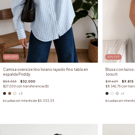
40
%
OFF
50
%
OFF
Camisa oversize lino liviano rayado fino tabla en
Blusa con lazos 
espalda Priddy
Jorsch
$53.333
$32.000
$19.629
$9.815
$27.200
con
transferencia (B)
$8.342,75
con
tran
+3
+1
6
cuotas sin interés de
$5.333,33
6
cuotas sin interé