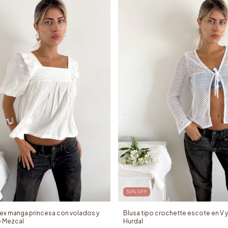
50
%
OFF
dex manga princesa con volados y
Blusa tipo crochette escote en V y 
o Mezcal
Hurdal