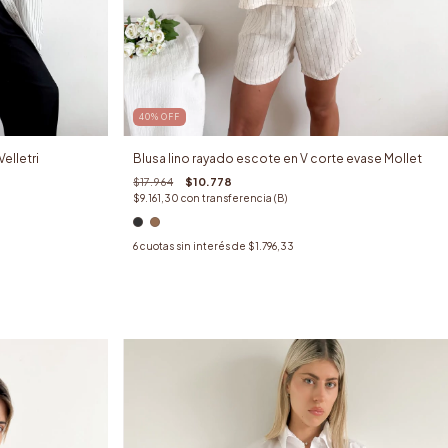
40
%
OFF
elletri
Blusa lino rayado escote en V corte evase Mollet
$17.964
$10.778
$9.161,30
con
transferencia (B)
6
cuotas sin interés de
$1.796,33