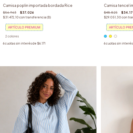
Camisa poplin importada bordada Rice
Camisa tencel i
$56.963
$37.026
$48.825
$34.1
$31.472,10
con
transferencia (B)
$29.051,30
con
tra
ARTÍCULO PREMIUM
ARTÍCULO PR
2 colores
6
cuotas sin interés de
$6.171
6
cuotas sin interé