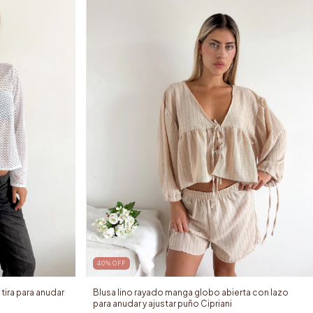
40
%
OFF
tira para anudar
Blusa lino rayado manga globo abierta con lazo
para anudar y ajustar puño Cipriani