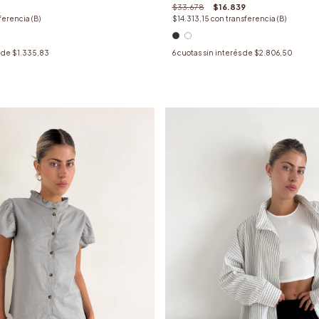
$33.678
$16.839
ferencia (B)
$14.313,15
con
transferencia (B)
s de
$1.335,83
6
cuotas sin interés de
$2.806,50