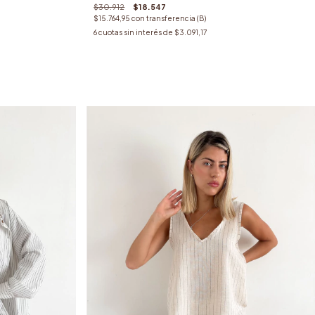
$30.912
$18.547
$15.764,95
con
transferencia (B)
6
cuotas sin interés de
$3.091,17