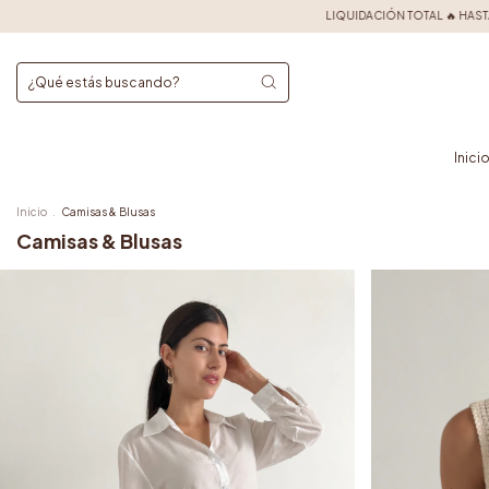
IQUIDACIÓN TOTAL 🔥 HASTA 60% OFF | 6 cuotas s/interés | 15% extra por transferencia | 
Inici
Inicio
.
Camisas & Blusas
Camisas & Blusas