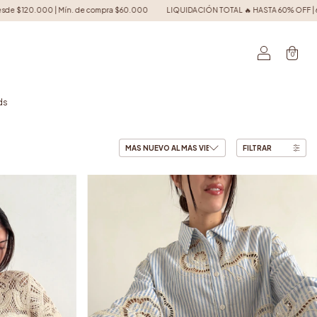
TAL 🔥 HASTA 60% OFF | 6 cuotas s/interés | 15% extra por transferencia | Envíos grati
0
ds
FILTRAR