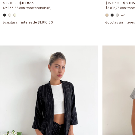
$18.105
$10.863
$16.030
$8.015
$9.233,55
con
transferencia (B)
$6.812,75
con
trans
+2
6
cuotas sin interés de
$1.810,50
6
cuotas sin interé