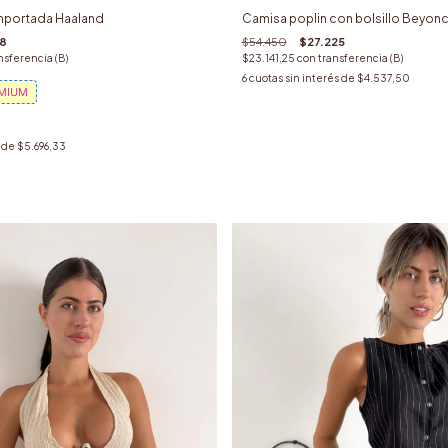
mportada Haaland
Camisa poplin con bolsillo Beyon
78
$54.450
$27.225
nsferencia (B)
$23.141,25
con
transferencia (B)
6
cuotas sin interés de
$4.537,50
EMIUM
s de
$5.696,33