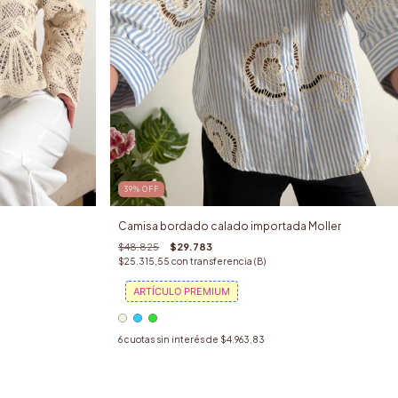
39
%
OFF
Camisa bordado calado importada Moller
$48.825
$29.783
$25.315,55
con
transferencia (B)
ARTÍCULO PREMIUM
6
cuotas sin interés de
$4.963,83