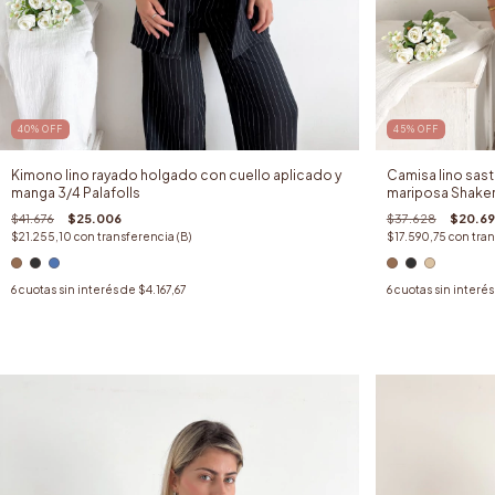
40
%
OFF
45
%
OFF
Kimono lino rayado holgado con cuello aplicado y
Camisa lino sast
manga 3/4 Palafolls
mariposa Shake
$41.676
$25.006
$37.628
$20.69
$21.255,10
con
transferencia (B)
$17.590,75
con
tran
6
cuotas sin interés de
$4.167,67
6
cuotas sin interé