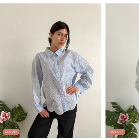
35
%
OFF
30
%
OFF