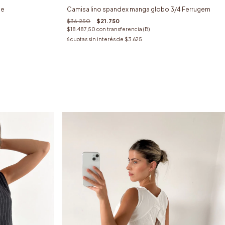
Camisa lino spandex manga globo 3/4 Ferrugem
ce
$36.250
$21.750
$18.487,50
con
transferencia (B)
6
cuotas sin interés de
$3.625