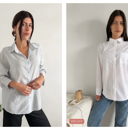
50
%
OFF