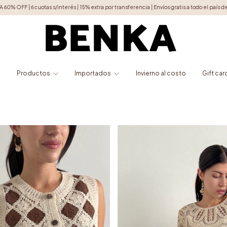
Envíos gratis a todo el país desde $120.000 | Mín. de compra $60.000
LIQUIDACIÓN TO
o
Productos
Importados
Invierno al costo
Gift car