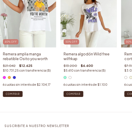
50
%
OFF
40
%
OFF
50
Remera algodón Wild free
Remera amplia manga
Reme
wilfrkap
rebatible Osito you worth
cort
$13.200
$6.600
$21.042
$12.625
$7.11
$5.610
con
transferencia (B)
$10.731,25
con
transferencia (B)
$3.0
6
cuotas sin interés de
$1.100
6
cuotas sin interés de
$2.104,17
6
cuo
COMPRAR
COMPRAR
CO
SUSCRIBITE A NUESTRO NEWSLETTER