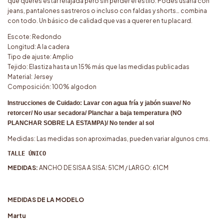
que querés estar relajada pero sin perder el estilo. Podés usarla con
jeans, pantalones sastreros o incluso con faldas y shorts… combina
con todo. Un básico de calidad que vas a querer en tu placard.
Escote: Redondo
Longitud: A la cadera
Tipo de ajuste: Amplio
Tejido: Elastiza hasta un 15% más que las medidas publicadas
Material: Jersey
Composición: 100% algodon
Instrucciones de Cuidado: Lavar con agua fría y jabón suave/ No
retorcer/ No usar secadora/ Planchar a baja temperatura (NO
PLANCHAR SOBRE LA ESTAMPA)/ No tender al sol
Medidas: Las medidas son aproximadas, pueden variar algunos cms.
TALLE ÚNICO
MEDIDAS:
ANCHO DE SISA A SISA: 51CM / LARGO: 61CM
MEDIDAS DE LA MODELO
Martu