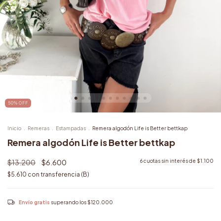
50
%
OFF
Inicio
.
Remeras
.
Estampadas
.
Remera algodón Life is Better bettkap
Remera algodón Life is Better bettkap
$13.200
$6.600
6
cuotas sin interés de
$1.100
$5.610
con
transferencia (B)
Envío gratis
superando los
$120.000