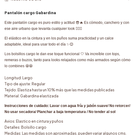
Pantalón cargo Gabardina
Este pantalón cargo es puro estilo y actitud
😎🔥
Es cómodo, canchero y con
ese aire urbano que levanta cualquier look
💁🏻‍♀️
El elástico en la cintura y en los puños suma practicidad y un calce
adaptable, ideal para usar todo el día
✨😌
Los bolsillos cargo le dan ese toque funcional
🤍
Va increíble con tops,
remeras o buzos, tanto para looks relajados como más armados según cómo
lo combines
🤩🤩
Longitud: Largo
Tipo de ajuste: Regular
Tejido: Elastiza hasta un 10% más que las medidas publicadas
Material: Gabardina elastizada
Instrucciones de cuidado: Lavar con agua fría y jabón suave/ No retorcer/
No usar secadora/ Planchar a baja temperatura / No tender al sol
Avios: Elastico en cintura y puños
Detalles: Bolsillo cargo
Medidas: Las medidas son aproximadas, pueden variar algunos cms.